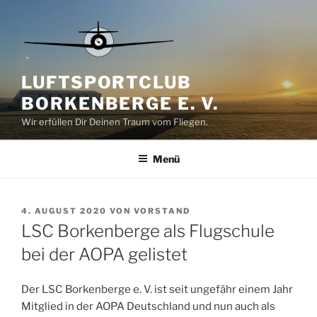
Zum
Inhalt
springen
LUFTSPORTCLUB
BORKENBERGE E. V.
Wir erfüllen Dir Deinen Traum vom Fliegen.
Menü
VERÖFFENTLICHT
4. AUGUST 2020
VON
VORSTAND
AM
LSC Borkenberge als Flugschule
bei der AOPA gelistet
Der LSC Borkenberge e. V. ist seit ungefähr einem Jahr
Mitglied in der AOPA Deutschland und nun auch als