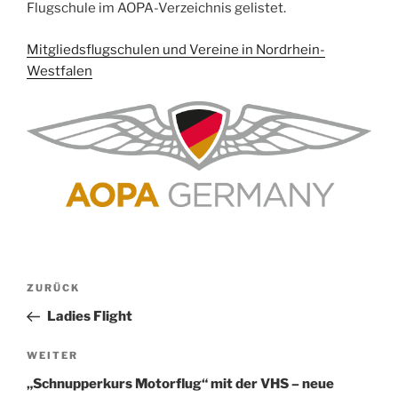
Flugschule im AOPA-Verzeichnis gelistet.
Mitgliedsflugschulen und Vereine in Nordrhein-
Westfalen
Beitragsnavigation
Vorheriger
ZURÜCK
Beitrag
Ladies Flight
Nächster
WEITER
Beitrag
„Schnupperkurs Motorflug“ mit der VHS – neue