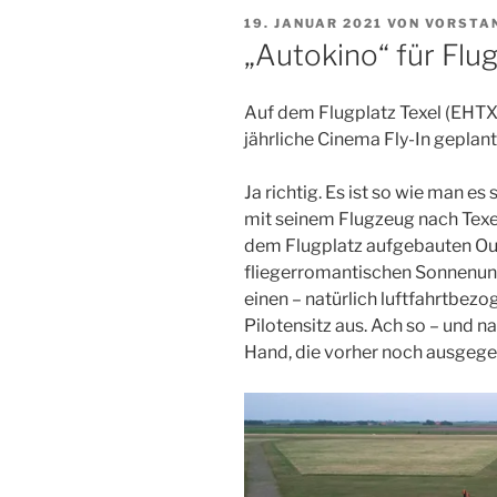
VERÖFFENTLICHT
19. JANUAR 2021
VON
VORSTA
AM
„Autokino“ für Flu
Auf dem Flugplatz Texel (EHTX)
jährliche Cinema Fly-In geplant
Ja richtig. Es ist so wie man es s
mit seinem Flugzeug nach Texel,
dem Flugplatz aufgebauten Ou
fliegerromantischen Sonnenun
einen – natürlich luftfahrtbez
Pilotensitz aus. Ach so – und na
Hand, die vorher noch ausgeg