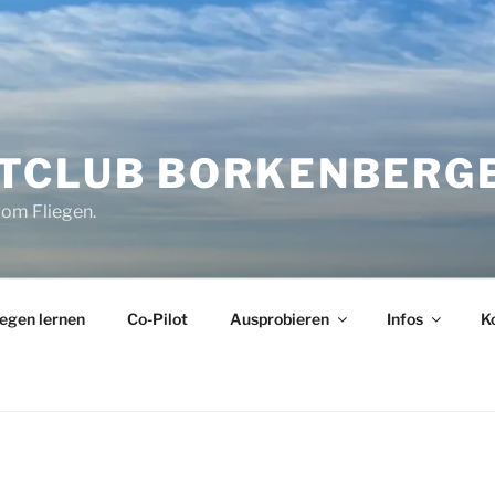
CLUB BORKENBERGE 
vom Fliegen.
iegen lernen
Co-Pilot
Ausprobieren
Infos
K