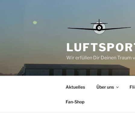
Zum
Inhalt
springen
LUFTSPORT
Wir erfüllen Dir Deinen Traum 
Aktuelles
Über uns
Fl
Fan-Shop